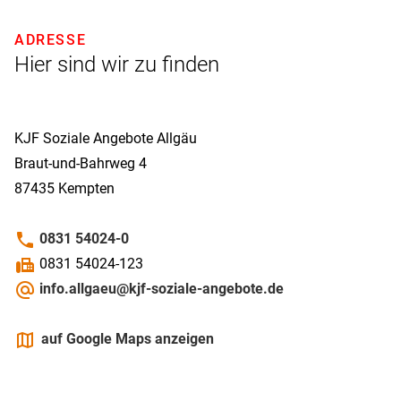
ADRESSE
Hier sind wir zu finden
KJF Soziale Angebote Allgäu
Braut-und-Bahrweg 4
87435
Kempten
phone
0831 54024-0
fax
0831 54024-123
alternate_email
info.allgaeu@kjf-soziale-angebote.de
maps
auf Google Maps anzeigen