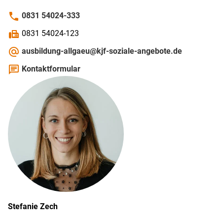
phone
0831 54024-333
fax
0831 54024-123
alternate_email
ausbildung-allgaeu@kjf-soziale-angebote.de
chat
Kontaktformular
Stefanie
Zech