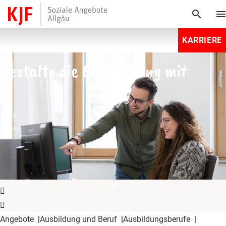
search
men
KARRIERE
Gestalte die Entwicklung mit
expand_more
Angebote
Ausbildung und Beruf
Ausbildungsberufe