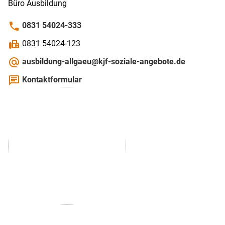
Büro Ausbildung
phone
0831 54024-333
fax
0831 54024-123
alternate_email
ausbildung-allgaeu@kjf-soziale-angebote.de
chat
Kontaktformular