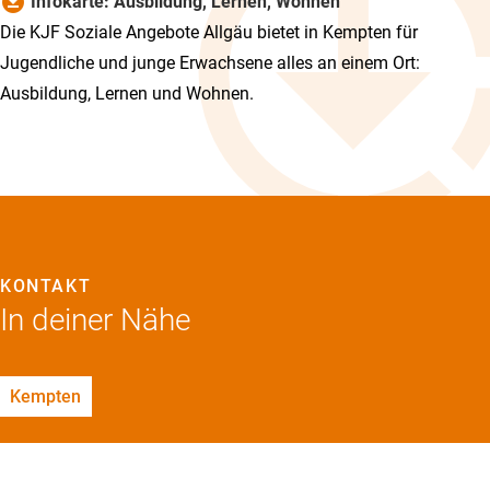
download_for_offline
Infokarte: Ausbildung, Lernen, Wohnen
Die KJF Soziale Angebote Allgäu bietet in Kempten für
Jugendliche und junge Erwachsene alles an einem Ort:
Ausbildung, Lernen und Wohnen.
KONTAKT
In deiner Nähe
Kempten