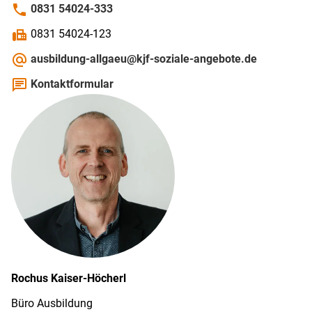
phone
0831 54024-333
fax
0831 54024-123
alternate_email
ausbildung-allgaeu@kjf-soziale-angebote.de
chat
Kontaktformular
Rochus
Kaiser-Höcherl
Büro Ausbildung