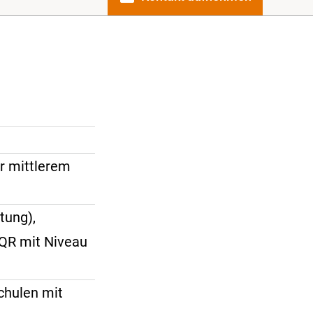
er mittlerem
tung),
EQR mit Niveau
chulen mit