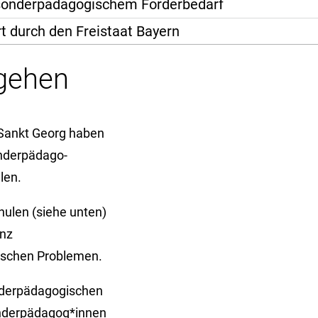
sonderpädagogischem Förderbedarf
t durch den Freistaat Bayern
gehen
 Sankt Georg haben
nder­pädago­
len.
hulen (siehe unten)
anz
lischen Problemen.
onderpädagogischen
onderpädagog*innen