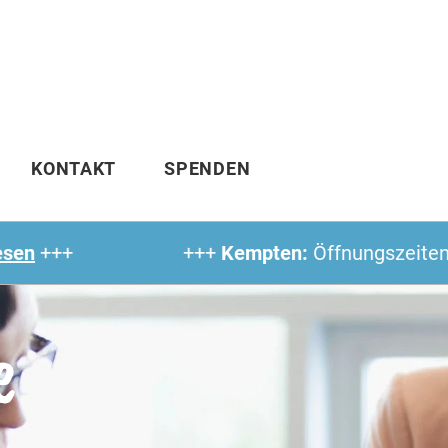
KONTAKT
SPENDEN
+++
Kempten
:
Öffnungszeiten und Errei
e