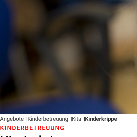
Angebote
Kinder­betreuung
Kita
Kinderkrippe
KINDER­BETREUUNG