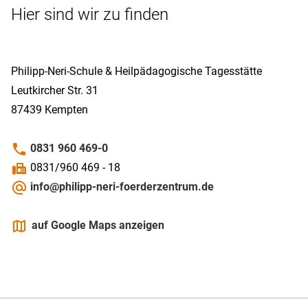
Hier sind wir zu finden
Philipp-­Neri-­Schule & Heilpädagogische Tagesstätte
Leutkircher Str. 31
87439
Kempten
phone
0831 960 469-0
fax
0831/960 469 - 18
alternate_email
info@philipp-neri-foerderzentrum.de
maps
auf Google Maps anzeigen