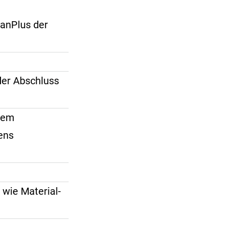
lanPlus der
der Abschluss
chem
ens
 wie Material-