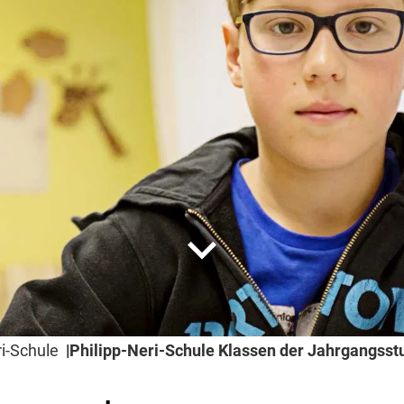
expand_more
ri-Schule
Philipp-Neri-Schule Klassen der Jahrgangsst