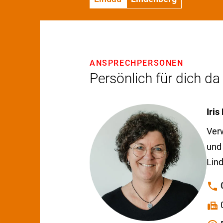
ANSPRECHPERSONEN
Persönlich für dich da
Iris
Ver
und 
Lin
phone
fax