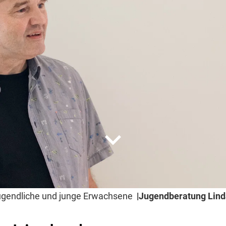
expand_more
ugendliche und junge Erwachsene
Jugendberatung Lind