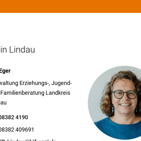
 in Lindau
Eger
waltung Erziehungs-, Jugend-
Familien­beratung Land­kreis
dau
08382 4190
08382 409691