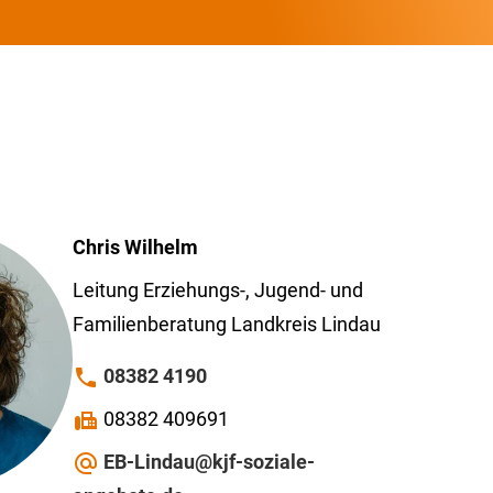
Chris
Wilhelm
Leitung Erziehungs-, Jugend- und
Familienberatung Landkreis Lindau
08382 4190
phone
08382 409691
fax
EB-Lindau@kjf-soziale-
alternate_email