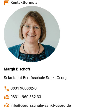
chat
Kontaktformular
Margit
Bischoff
Sekretariat Berufs­schule Sankt Georg
phone
0831 960882-0
fax
0831 - 960 882 33
alternate_email
info@berufsschule-sankt-georg.de