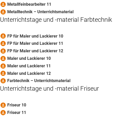
download_for_offline
Metallfeinbearbeiter 11
download_for_offline
Metalltechnik – Unterrichtsmaterial
Unterrichtstage und -material Farbtechnik
download_for_offline
FP für Maler und Lackierer 10
download_for_offline
FP für Maler und Lackierer 11
download_for_offline
FP für Maler und Lackierer 12
download_for_offline
Maler und Lackierer 10
download_for_offline
Maler und Lackierer 11
download_for_offline
Maler und Lackierer 12
download_for_offline
Farbtechnik – Unterrichtsmaterial
Unterrichtstage und -material Friseur
download_for_offline
Friseur 10
download_for_offline
Friseur 11