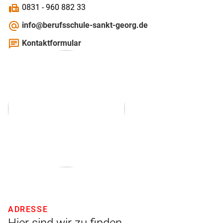
fax
0831 - 960 882 33
alternate_email
info@berufsschule-sankt-georg.de
chat
Kontaktformular
ADRESSE
Hier sind wir zu finden