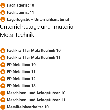
download_for_offline
Fachlagerist 10
download_for_offline
Fachlagerist 11
download_for_offline
Lagerlogistik – Unterrichtsmaterial
Unterrichtstage und -material
Metalltechnik
download_for_offline
Fachkraft für Metalltechnik 10
download_for_offline
Fachkraft für Metalltechnik 11
download_for_offline
FP Metallbau 10
download_for_offline
FP Metallbau 11
download_for_offline
FP Metallbau 12
download_for_offline
FP Metallbau 13
download_for_offline
Maschinen- und Anlageführer 10
download_for_offline
Maschinen- und Anlageführer 11
download_for_offline
Metallfeinbearbeiter 10