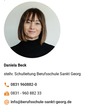
Daniela
Beck
stellv. Schul­leitung Berufs­schule Sankt Georg
phone
0831 960882-0
fax
0831 - 960 882 33
alternate_email
info@berufsschule-sankt-georg.de