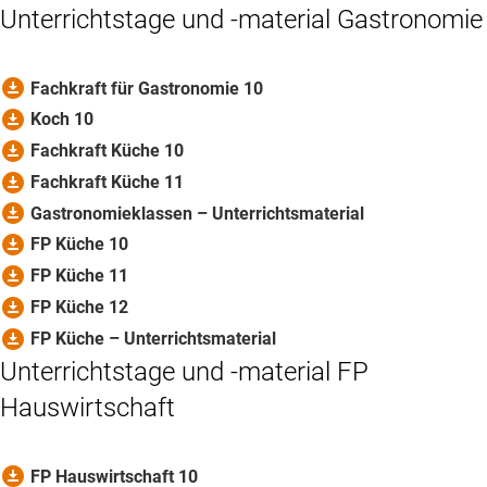
Unterrichtstage und -material Gastronomie
download_for_offline
Fachkraft für Gastronomie 10
download_for_offline
Koch 10
download_for_offline
Fachkraft Küche 10
download_for_offline
Fachkraft Küche 11
download_for_offline
Gastronomieklassen – Unterrichtsmaterial
download_for_offline
FP Küche 10
download_for_offline
FP Küche 11
download_for_offline
FP Küche 12
download_for_offline
FP Küche – Unterrichtsmaterial
Unterrichtstage und -material FP
Hauswirtschaft
download_for_offline
FP Hauswirtschaft 10