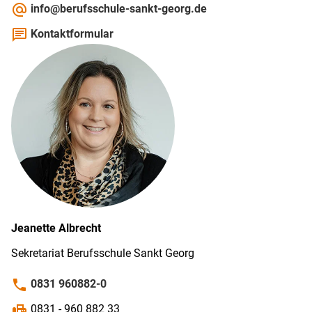
alternate_email
info@berufsschule-sankt-georg.de
chat
Kontaktformular
Jeanette
Albrecht
Sekretariat Berufs­schule Sankt Georg
phone
0831 960882-0
fax
0831 - 960 882 33