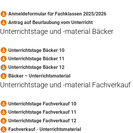
download_for_offline
Anmeldeformular für Fachklassen 2025/2026
download_for_offline
Antrag auf Beurlaubung vom Unterricht
Unterrichtstage und -material Bäcker
download_for_offline
Unterrichtstage Bäcker 10
download_for_offline
Unterrichtstage Bäcker 11
download_for_offline
Unterrichtstage Bäcker 12
download_for_offline
Bäcker – Unterrichtsmaterial
Unterrichtstage und -material Fachverkauf
download_for_offline
Unterrichtstage Fachverkauf 10
download_for_offline
Unterrichtstage Fachverkauf 11
download_for_offline
Unterrichtstage Fachverkauf 12
download_for_offline
Fachverkauf - Unterrichtsmaterial