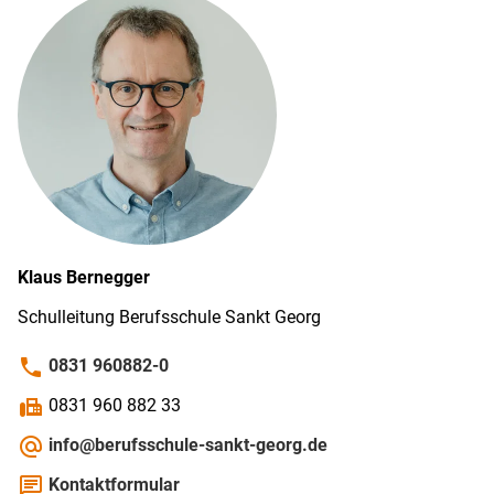
Klaus
Bernegger
Schulleitung Berufsschule Sankt Georg
phone
0831 960882-0
fax
0831 960 882 33
alternate_email
info@berufsschule-sankt-georg.de
chat
Kontaktformular