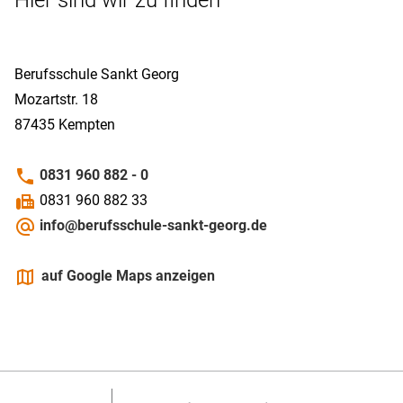
Berufsschule Sankt Georg
Mozartstr. 18
87435
Kempten
phone
0831 960 882 - 0
fax
0831 960 882 33
alternate_email
info@berufsschule-sankt-georg.de
maps
auf Google Maps anzeigen