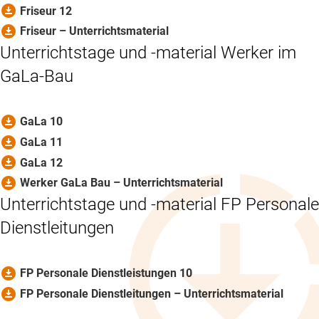
download_for_offline
Friseur 12
download_for_offline
Friseur – Unterrichtsmaterial
Unterrichtstage und -material Werker im
GaLa-Bau
download_for_offline
GaLa 10
download_for_offline
GaLa 11
download_for_offline
GaLa 12
download_for_offline
Werker GaLa Bau – Unterrichtsmaterial
Unterrichtstage und -material FP Personale
Dienstleitungen
download_for_offline
FP Personale Dienstleistungen 10
download_for_offline
FP Personale Dienstleitungen – Unterrichtsmaterial