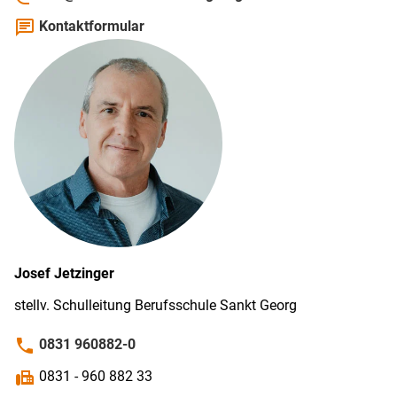
chat
Kontaktformular
Josef
Jetzinger
stellv. Schul­leitung Berufs­schule Sankt Georg
phone
0831 960882-0
fax
0831 - 960 882 33