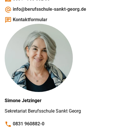
alternate_email
info@berufsschule-sankt-georg.de
chat
Kontaktformular
Simone
Jetzinger
Sekretariat Berufs­schule Sankt Georg
phone
0831 960882-0