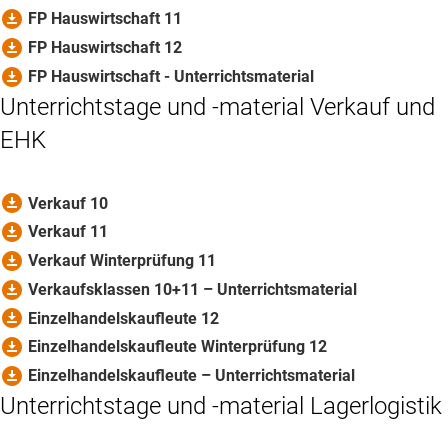
download_for_offline
FP Hauswirtschaft 11
download_for_offline
FP Hauswirtschaft 12
download_for_offline
FP Hauswirtschaft - Unterrichtsmaterial
Unterrichtstage und -material Verkauf und
EHK
download_for_offline
Verkauf 10
download_for_offline
Verkauf 11
download_for_offline
Verkauf Winterprüfung 11
download_for_offline
Verkaufsklassen 10+11 – Unterrichtsmaterial
download_for_offline
Einzelhandelskaufleute 12
download_for_offline
Einzelhandelskaufleute Winterprüfung 12
download_for_offline
Einzelhandelskaufleute – Unterrichtsmaterial
Unterrichtstage und -material Lagerlogistik