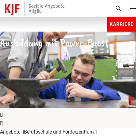
search
men
KARRIERE
Ausbildung mit Power-Boost
expand_more
Angebote
Berufsschule und Förderzentrum