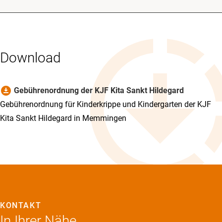
Download
download_for_offline
Gebührenordnung der KJF Kita Sankt Hildegard
Gebührenordnung für Kinderkrippe und Kindergarten der KJF
Kita Sankt Hildegard in Memmingen
KONTAKT
In Ihrer Nähe