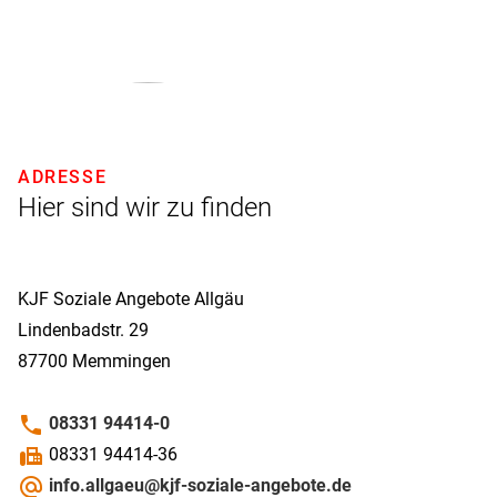
ADRESSE
Hier sind wir zu finden
KJF Soziale Angebote Allgäu
Lindenbadstr. 29
87700
Memmingen
phone
08331 94414-0
fax
08331 94414-36
alternate_email
info.allgaeu@kjf-soziale-angebote.de