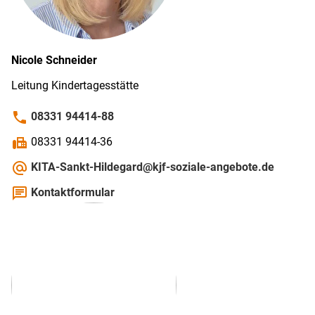
Nicole
Schneider
Leitung Kinder­tages­stätte
phone
08331 94414-88
fax
08331 94414-36
alternate_email
KITA-Sankt-Hildegard@kjf-soziale-angebote.de
chat
Kontaktformular