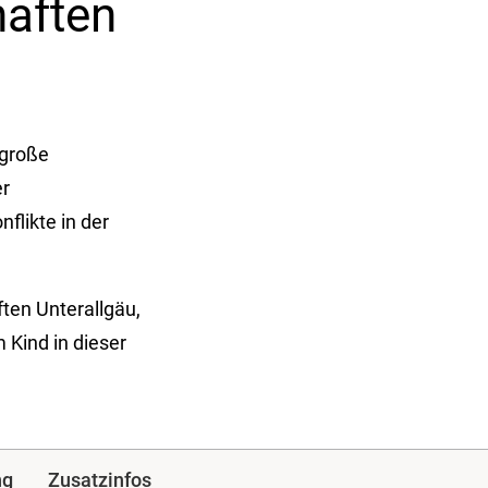
haften
 große
er
flikte in der
ften Unterallgäu,
 Kind in dieser
ng
Zusatzinfos