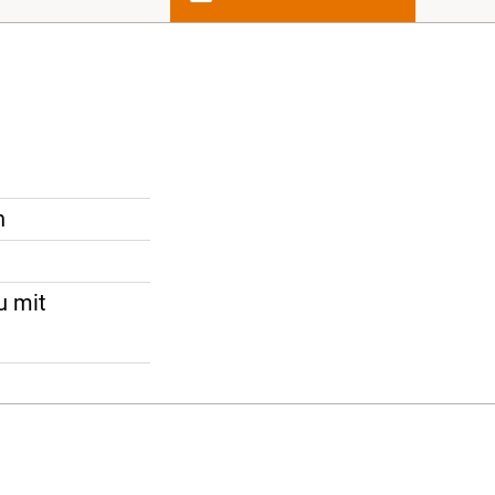
n
u mit