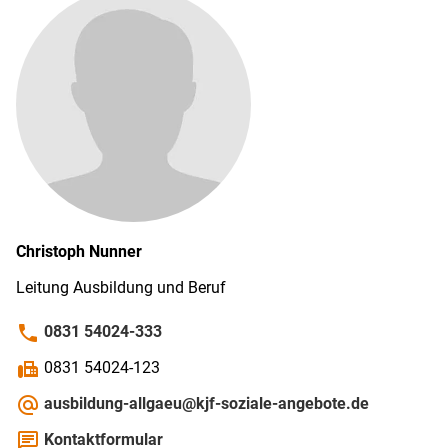
Christoph
Nunner
Leitung Ausbildung und Beruf
phone
0831 54024-333
fax
0831 54024-123
alternate_email
ausbildung-allgaeu@kjf-soziale-angebote.de
chat
Kontaktformular