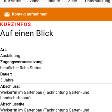
Kurzinfos
Video
Inhalte
Ziele
Unterstützung
email
Kontakt
aufnehmen
KURZINFOS
Auf einen Blick
Art
Ausbildung
Zugangsvoraussetzung
beruflicher Reha-Status
Dauer
3 Jahre
Abschluss
Werker*in im Gartenbau (Fachrichtung Garten- und
Landschaftsbau)
Abschlusstitel
Werker*in im Gartenbau (Fachrichtung Garten- und