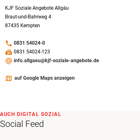
KJF Soziale Angebote Allgäu
Braut-und-Bahrweg 4
87435
Kempten
phone
0831 54024-0
fax
0831 54024-123
alternate_email
info.allgaeu@kjf-soziale-angebote.de
maps
auf Google Maps anzeigen
AUCH DIGITAL SOZIAL
Social Feed