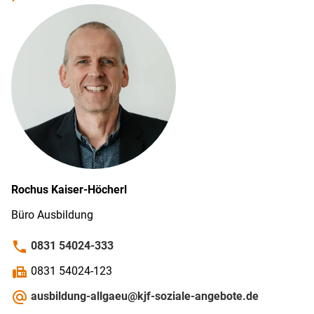
Rochus
Kaiser-Höcherl
Büro Ausbildung
phone
0831 54024-333
fax
0831 54024-123
alternate_email
ausbildung-allgaeu@kjf-soziale-angebote.de