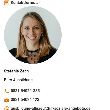
chat
Kontaktformular
Stefanie
Zech
Büro Ausbildung
phone
0831 54024-333
fax
0831 54024-123
alternate_email
ausbildung-allgaeu@kjf-soziale-angebote.de