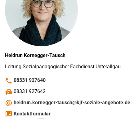
Heidrun
Kornegger-Tausch
Leitung Sozialpädagogischer Fachdienst Unterallgäu
phone
08331 927640
fax
08331 927642
alternate_email
heidrun.kornegger-tausch@kjf-soziale-angebote.de
chat
Kontaktformular