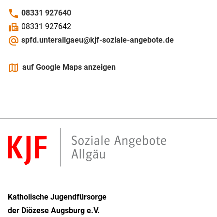
phone
08331 927640
fax
08331 927642
alternate_email
spfd.unterallgaeu@kjf-soziale-angebote.de
maps
auf Google Maps anzeigen
Katholische Jugendfürsorge
der Diözese Augsburg e.V.