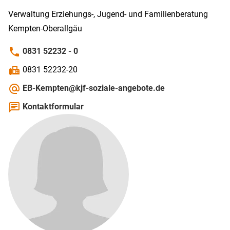
Verwaltung Erziehungs-, Jugend- und Familien­beratung
Kempten-­Ober­allgäu
phone
0831 52232 - 0
fax
0831 52232-20
alternate_email
EB-Kempten@kjf-soziale-angebote.de
chat
Kontaktformular