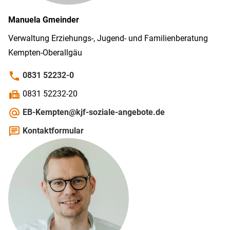
Manuela
Gmeinder
Verwaltung Erziehungs-, Jugend- und Familien­beratung
Kempten-­Ober­allgäu
phone
0831 52232-0
fax
0831 52232-20
alternate_email
EB-Kempten@kjf-soziale-angebote.de
chat
Kontaktformular