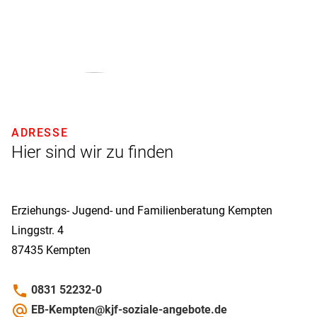
ADRESSE
Hier sind wir zu finden
Erziehungs- Jugend- und Familienberatung Kempten
Linggstr. 4
87435
Kempten
phone
0831 52232-0
alternate_email
EB-Kempten@kjf-soziale-angebote.de