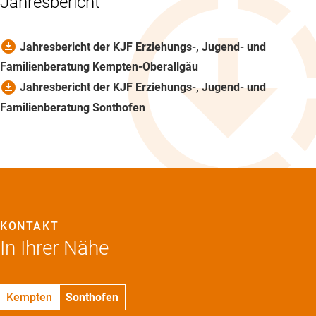
Jahresbericht
download_for_offline
Jahresbericht der KJF Erziehungs-, Jugend- und
Familienberatung Kempten-Oberallgäu
download_for_offline
Jahresbericht der KJF Erziehungs-, Jugend- und
Familienberatung Sonthofen
KONTAKT
In Ihrer Nähe
Kempten
Sonthofen