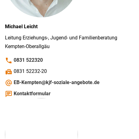
Michael
Leicht
Leitung Erziehungs-, Jugend- und Familien­beratung
Kempten-­Oberallgäu
phone
0831 522320
fax
0831 52232-20
alternate_email
EB-Kempten@kjf-soziale-angebote.de
chat
Kontaktformular