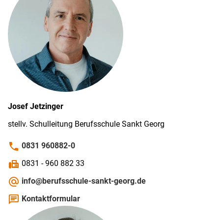
Josef
Jetzinger
stellv. Schul­leitung Berufs­schule Sankt Georg
phone
0831 960882-0
fax
0831 - 960 882 33
alternate_email
info@berufsschule-sankt-georg.de
chat
Kontaktformular