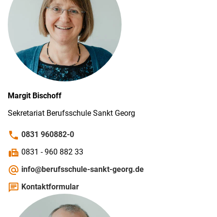
Margit
Bischoff
Sekretariat Berufs­schule Sankt Georg
phone
0831 960882-0
fax
0831 - 960 882 33
alternate_email
info@berufsschule-sankt-georg.de
chat
Kontaktformular