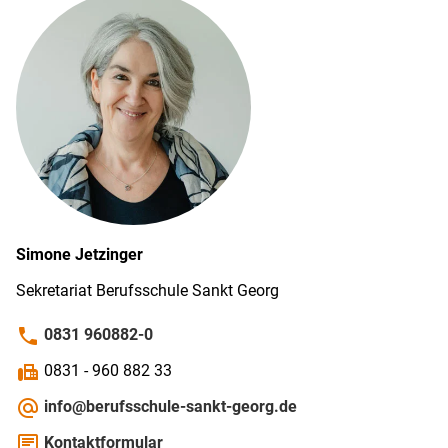
Simone
Jetzinger
Sekretariat Berufs­schule Sankt Georg
phone
0831 960882-0
fax
0831 - 960 882 33
alternate_email
info@berufsschule-sankt-georg.de
chat
Kontaktformular