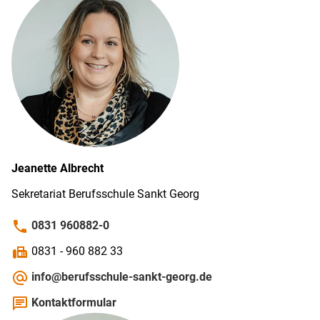
Jeanette
Albrecht
Sekretariat Berufs­schule Sankt Georg
phone
0831 960882-0
fax
0831 - 960 882 33
alternate_email
info@berufsschule-sankt-georg.de
chat
Kontaktformular