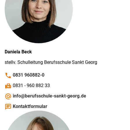
Daniela
Beck
stellv. Schul­leitung Berufs­schule Sankt Georg
phone
0831 960882-0
fax
0831 - 960 882 33
alternate_email
info@berufsschule-sankt-georg.de
chat
Kontaktformular