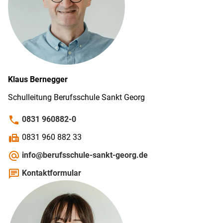
Klaus
Bernegger
Schulleitung Berufsschule Sankt Georg
phone
0831 960882-0
fax
0831 960 882 33
alternate_email
info@berufsschule-sankt-georg.de
chat
Kontaktformular