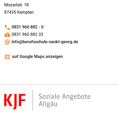
Mozartstr. 18
87435
Kempten
phone
0831 960 882 - 0
fax
0831 960 882 33
alternate_email
info@berufsschule-sankt-georg.de
maps
auf Google Maps anzeigen