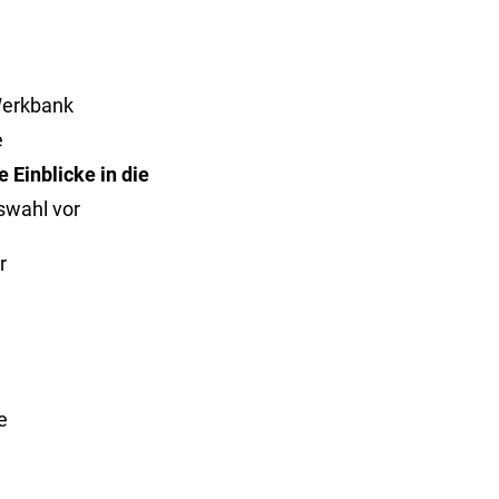
Werkbank
e
 Einblicke in die
swahl vor
r
e