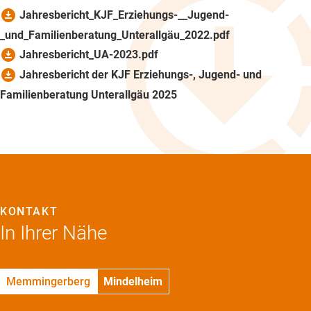
download_for_offline
Jahresbericht_KJF_Erziehungs-__Jugend-
_und_Familienberatung_Unterallgäu_2022.pdf
download_for_offline
Jahresbericht_UA-2023.pdf
download_for_offline
Jahresbericht der KJF Erziehungs-, Jugend- und
Familienberatung Unterallgäu 2025
KONTAKT
In Ihrer Nähe
Memmingerberg
Mindelheim