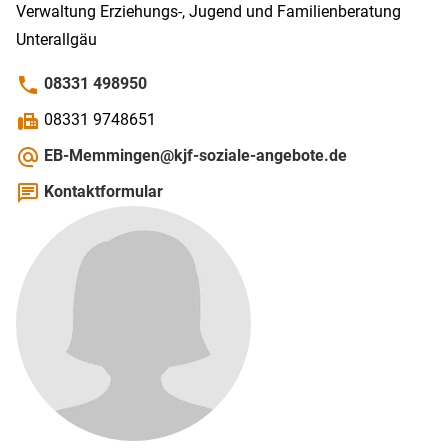
Verwaltung Erziehungs-, Jugend und Familienberatung
Unterallgäu
phone
08331 498950
fax
08331 9748651
alternate_email
EB-Memmingen@kjf-soziale-angebote.de
chat
Kontaktformular