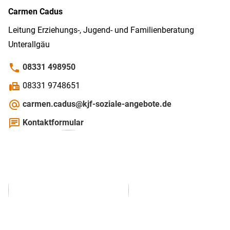
Carmen
Cadus
Leitung Erziehungs-, Jugend- und Familienberatung
Unterallgäu
phone
08331 498950
fax
08331 9748651
alternate_email
carmen.cadus@kjf-soziale-angebote.de
chat
Kontaktformular