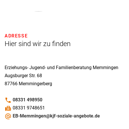
ADRESSE
Hier sind wir zu finden
Erziehungs- Jugend- und Familienberatung Memmingen
Augsburger Str. 68
87766
Memmingerberg
phone
08331 498950
fax
08331 9748651
alternate_email
EB-Memmingen@kjf-soziale-angebote.de