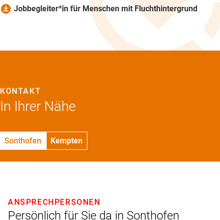
download_for_offline
Jobbegleiter*in für Menschen mit Fluchthintergrund
KONTAKT
In Ihrer Nähe
Sonthofen
Kempten
ANSPRECHPERSONEN
Persönlich für Sie da in Sonthofen