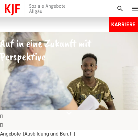
search
men
KARRIERE
Auf in eine Zukunft mit
Perspektive
expand_more
Angebote
Ausbildung und Beruf