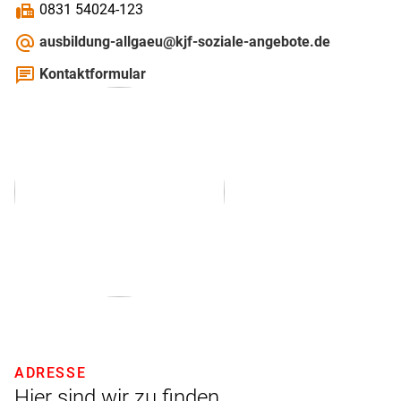
fax
0831 54024-123
alternate_email
ausbildung-allgaeu@kjf-soziale-angebote.de
chat
Kontaktformular
ADRESSE
Hier sind wir zu finden