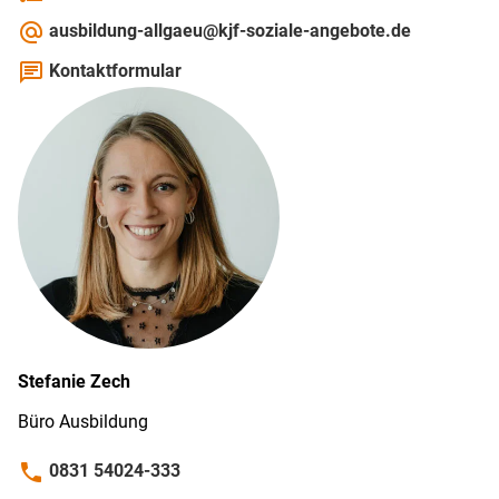
alternate_email
ausbildung-allgaeu@kjf-soziale-angebote.de
chat
Kontaktformular
Stefanie
Zech
Büro Ausbildung
phone
0831 54024-333