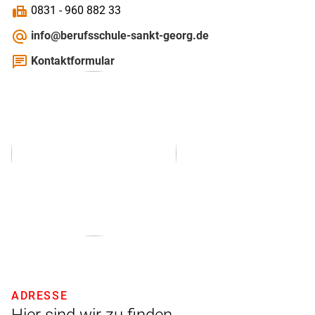
fax
0831 - 960 882 33
alternate_email
info@berufsschule-sankt-georg.de
chat
Kontaktformular
ADRESSE
Hier sind wir zu finden