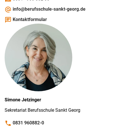
alternate_email
info@berufsschule-sankt-georg.de
chat
Kontaktformular
Simone
Jetzinger
Sekretariat Berufs­schule Sankt Georg
phone
0831 960882-0