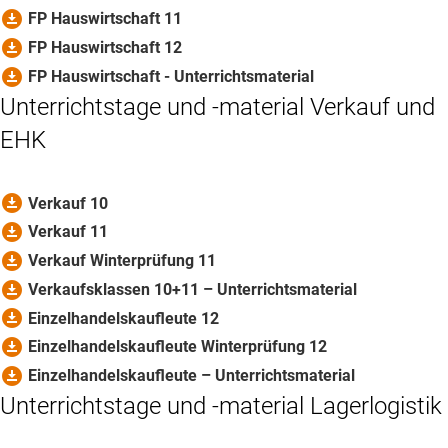
download_for_offline
FP Hauswirtschaft 11
download_for_offline
FP Hauswirtschaft 12
download_for_offline
FP Hauswirtschaft - Unterrichtsmaterial
Unterrichtstage und -material Verkauf und
EHK
download_for_offline
Verkauf 10
download_for_offline
Verkauf 11
download_for_offline
Verkauf Winterprüfung 11
download_for_offline
Verkaufsklassen 10+11 – Unterrichtsmaterial
download_for_offline
Einzelhandelskaufleute 12
download_for_offline
Einzelhandelskaufleute Winterprüfung 12
download_for_offline
Einzelhandelskaufleute – Unterrichtsmaterial
Unterrichtstage und -material Lagerlogistik