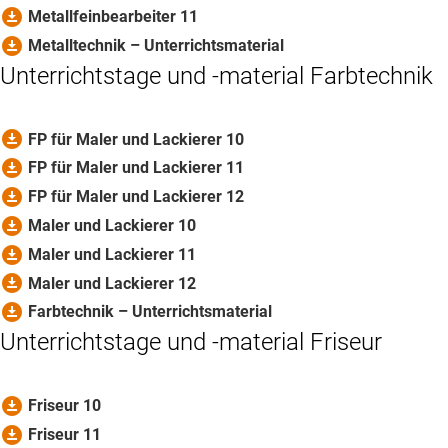
download_for_offline
Metallfeinbearbeiter 11
download_for_offline
Metalltechnik – Unterrichtsmaterial
Unterrichtstage und -material Farbtechnik
download_for_offline
FP für Maler und Lackierer 10
download_for_offline
FP für Maler und Lackierer 11
download_for_offline
FP für Maler und Lackierer 12
download_for_offline
Maler und Lackierer 10
download_for_offline
Maler und Lackierer 11
download_for_offline
Maler und Lackierer 12
download_for_offline
Farbtechnik – Unterrichtsmaterial
Unterrichtstage und -material Friseur
download_for_offline
Friseur 10
download_for_offline
Friseur 11