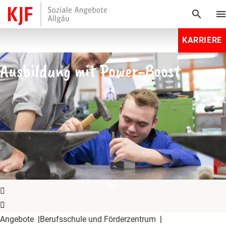
search
men
KARRIERE
Ausbildung mit Power-Boost
expand_more
Angebote
Berufsschule und Förderzentrum