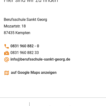
Berufsschule Sankt Georg
Mozartstr. 18
87435
Kempten
phone
0831 960 882 - 0
fax
0831 960 882 33
alternate_email
info@berufsschule-sankt-georg.de
maps
auf Google Maps anzeigen