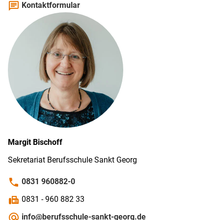
chat
Kontaktformular
Margit
Bischoff
Sekretariat Berufs­schule Sankt Georg
phone
0831 960882-0
fax
0831 - 960 882 33
alternate_email
info@berufsschule-sankt-georg.de