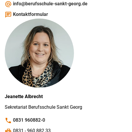
alternate_email
info@berufsschule-sankt-georg.de
chat
Kontaktformular
Jeanette
Albrecht
Sekretariat Berufs­schule Sankt Georg
phone
0831 960882-0
fax
0831 - 960 882 33