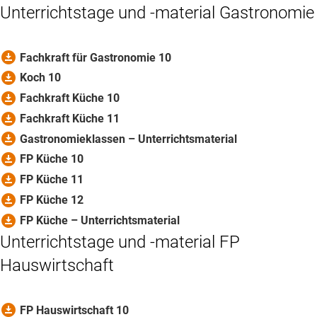
Unterrichtstage und -material Gastronomie
download_for_offline
Fachkraft für Gastronomie 10
download_for_offline
Koch 10
download_for_offline
Fachkraft Küche 10
download_for_offline
Fachkraft Küche 11
download_for_offline
Gastronomieklassen – Unterrichtsmaterial
download_for_offline
FP Küche 10
download_for_offline
FP Küche 11
download_for_offline
FP Küche 12
download_for_offline
FP Küche – Unterrichtsmaterial
Unterrichtstage und -material FP
Hauswirtschaft
download_for_offline
FP Hauswirtschaft 10