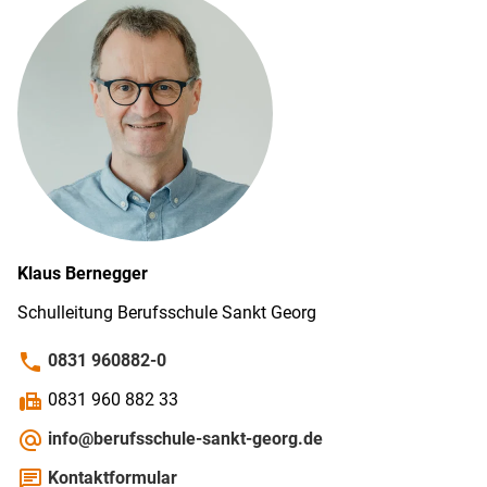
Klaus
Bernegger
Schulleitung Berufsschule Sankt Georg
phone
0831 960882-0
fax
0831 960 882 33
alternate_email
info@berufsschule-sankt-georg.de
chat
Kontaktformular