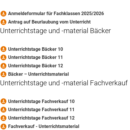
download_for_offline
Anmeldeformular für Fachklassen 2025/2026
download_for_offline
Antrag auf Beurlaubung vom Unterricht
Unterrichtstage und -material Bäcker
download_for_offline
Unterrichtstage Bäcker 10
download_for_offline
Unterrichtstage Bäcker 11
download_for_offline
Unterrichtstage Bäcker 12
download_for_offline
Bäcker – Unterrichtsmaterial
Unterrichtstage und -material Fachverkauf
download_for_offline
Unterrichtstage Fachverkauf 10
download_for_offline
Unterrichtstage Fachverkauf 11
download_for_offline
Unterrichtstage Fachverkauf 12
download_for_offline
Fachverkauf - Unterrichtsmaterial