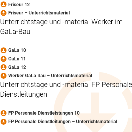
download_for_offline
Friseur 12
download_for_offline
Friseur – Unterrichtsmaterial
Unterrichtstage und -material Werker im
GaLa-Bau
download_for_offline
GaLa 10
download_for_offline
GaLa 11
download_for_offline
GaLa 12
download_for_offline
Werker GaLa Bau – Unterrichtsmaterial
Unterrichtstage und -material FP Personale
Dienstleitungen
download_for_offline
FP Personale Dienstleistungen 10
download_for_offline
FP Personale Dienstleitungen – Unterrichtsmaterial