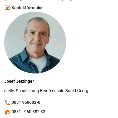
chat
Kontaktformular
Josef
Jetzinger
stellv. Schul­leitung Berufs­schule Sankt Georg
phone
0831 960882-0
fax
0831 - 960 882 33