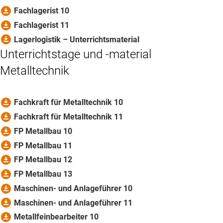
download_for_offline
Fachlagerist 10
download_for_offline
Fachlagerist 11
download_for_offline
Lagerlogistik – Unterrichtsmaterial
Unterrichtstage und -material
Metalltechnik
download_for_offline
Fachkraft für Metalltechnik 10
download_for_offline
Fachkraft für Metalltechnik 11
download_for_offline
FP Metallbau 10
download_for_offline
FP Metallbau 11
download_for_offline
FP Metallbau 12
download_for_offline
FP Metallbau 13
download_for_offline
Maschinen- und Anlageführer 10
download_for_offline
Maschinen- und Anlageführer 11
download_for_offline
Metallfeinbearbeiter 10