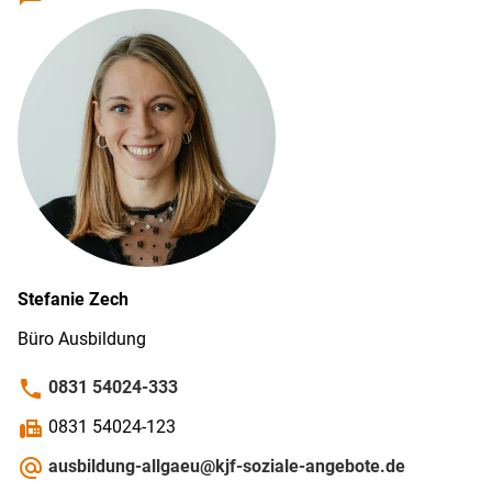
Stefanie
Zech
Büro Ausbildung
phone
0831 54024-333
fax
0831 54024-123
alternate_email
ausbildung-allgaeu@kjf-soziale-angebote.de