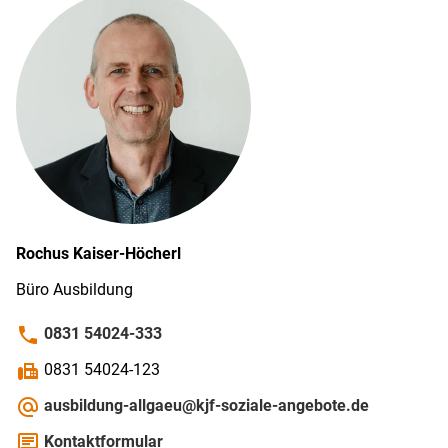
Rochus
Kaiser-Höcherl
Büro Ausbildung
phone
0831 54024-333
fax
0831 54024-123
alternate_email
ausbildung-allgaeu@kjf-soziale-angebote.de
chat
Kontaktformular