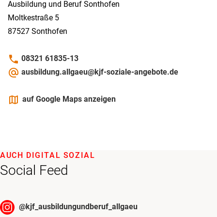
Ausbildung und Beruf Sonthofen
Moltkestraße 5
87527
Sonthofen
phone
08321 61835-13
alternate_email
ausbildung.allgaeu@kjf-soziale-angebote.de
maps
auf Google Maps anzeigen
AUCH DIGITAL SOZIAL
Social Feed
@
kjf_ausbildungundberuf_allgaeu