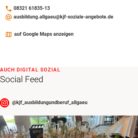
phone
08321 61835-13
alternate_email
ausbildung.allgaeu@kjf-soziale-angebote.de
maps
auf Google Maps anzeigen
AUCH DIGITAL SOZIAL
Social Feed
@
kjf_ausbildungundberuf_allgaeu