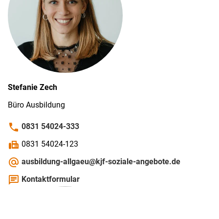
Stefanie
Zech
Büro Ausbildung
phone
0831 54024-333
fax
0831 54024-123
alternate_email
ausbildung-allgaeu@kjf-soziale-angebote.de
chat
Kontaktformular