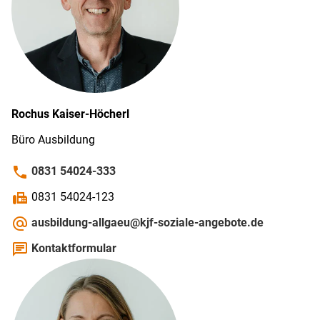
Rochus
Kaiser-Höcherl
Büro Ausbildung
phone
0831 54024-333
fax
0831 54024-123
alternate_email
ausbildung-allgaeu@kjf-soziale-angebote.de
chat
Kontaktformular