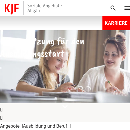
search
men
KARRIERE
Unterstützung für den
Ausbildungsstart
expand_more
Angebote
Ausbildung und Beruf