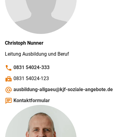
Christoph
Nunner
Leitung Ausbildung und Beruf
phone
0831 54024-333
fax
0831 54024-123
alternate_email
ausbildung-allgaeu@kjf-soziale-angebote.de
chat
Kontaktformular