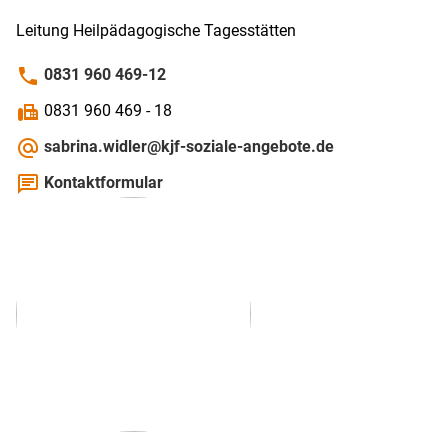
Leitung Heilpädagogische Tagesstätten
phone
0831 960 469-12
fax
0831 960 469 - 18
alternate_email
sabrina.widler@kjf-soziale-angebote.de
chat
Kontaktformular