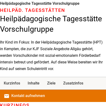
Heil­päda­gogische Tages­stätte Vorschul­gruppe
HEILPÄD­. TAGES­STÄTTEN
Heil­päda­gogische Tages­stätte
Vorschul­gruppe
Ihr Kind im Fokus: In der Heilpädagogische Tagesstätte (HPT)
in Kempten, die zur KJF Soziale Angebote Allgäu gehört,
werden Vorschulkinder mit sozial-emotionalem Förderbedarf
intensiv betreut und gefördert. Auf diese Weise bereiten wir Ihr
Kind auf seinen Schuleintritt vor.
Kurzinfos
Inhalte
Ziele
Zusatzinfos
email
Kontakt
aufnehmen
KURZINFOS