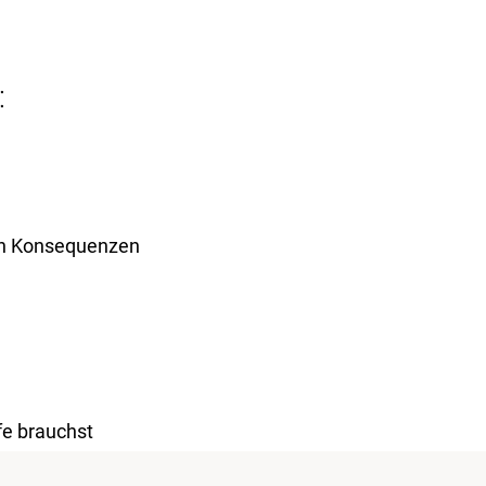
:
den Konsequenzen
fe brauchst