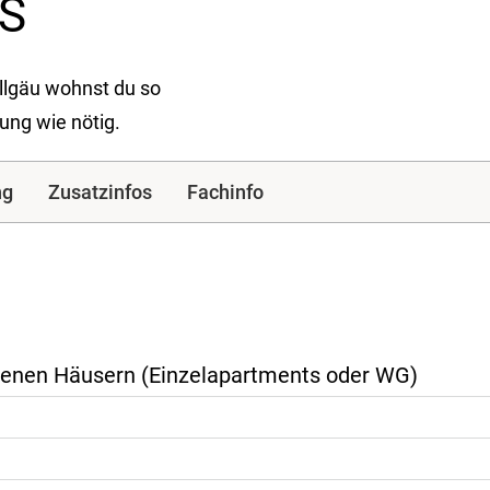
US
llgäu wohnst du so
ung wie nötig.
ng
Zusatzinfos
Fachinfo
edenen Häusern (Einzelapartments oder WG)