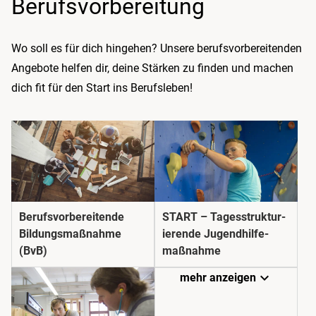
Berufs­vorbereitung
Wo soll es für dich hingehen? Unsere berufsvorbereitenden
Angebote helfen dir, deine Stärken zu finden und machen
dich fit für den Start ins Berufsleben!
Berufs­­vorbereitende
START – Tages­struktur­
Bildungs­­maßnahme
ierende Jugend­hilfe­
(BvB)
maßnahme
expand_more
mehr anzeigen