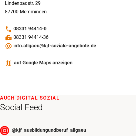
Lindenbadstr. 29
87700
Memmingen
phone
08331 94414-0
fax
08331 94414-36
alternate_email
info.allgaeu@kjf-soziale-angebote.de
maps
auf Google Maps anzeigen
AUCH DIGITAL SOZIAL
Social Feed
@
kjf_ausbildungundberuf_allgaeu