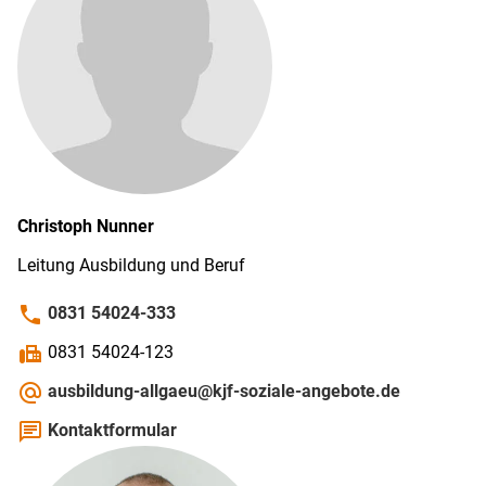
Christoph
Nunner
Leitung Ausbildung und Beruf
phone
0831 54024-333
fax
0831 54024-123
alternate_email
ausbildung-allgaeu@kjf-soziale-angebote.de
chat
Kontaktformular