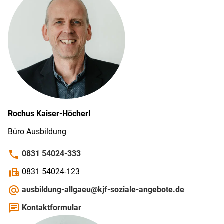
Rochus
Kaiser-Höcherl
Büro Ausbildung
phone
0831 54024-333
fax
0831 54024-123
alternate_email
ausbildung-allgaeu@kjf-soziale-angebote.de
chat
Kontaktformular