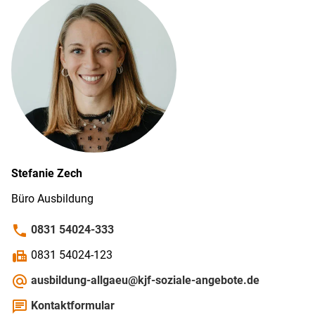
Stefanie
Zech
Büro Ausbildung
phone
0831 54024-333
fax
0831 54024-123
alternate_email
ausbildung-allgaeu@kjf-soziale-angebote.de
chat
Kontaktformular