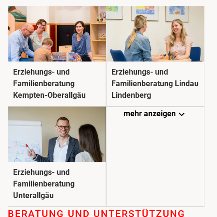
Erziehungs- und
Erziehungs- und
Familienberatung
Familienberatung Lindau
Kempten-Oberallgäu
Lindenberg
expand_more
mehr anzeigen
Erziehungs- und
Familienberatung
Unterallgäu
BERATUNG UND UNTER­STÜTZUNG