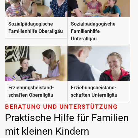
Sozial­pädago­gische
Sozial­pädago­gische
Familienhilfe Oberallgäu
Familienhilfe
Unterallgäu
Erziehungs­beistand­
Erziehungs­beistand­
schaften Oberallgäu
schaften Unterallgäu
BERATUNG UND UNTER­STÜTZUNG
Praktische Hilfe für Familien
mit kleinen Kindern