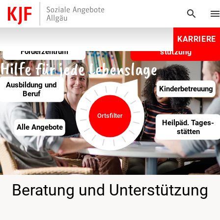
search
men
KARRIERE
Wohnen
Beratung und Unter­
Berufsschule und
Förderzentrum
stützung
Hilfe für jede Lebenslage
Ausbildung und
Kinder­betreuung
Beruf
Ortsfilter
Heilpäd­. Tages­
Alle Angebote
stätten
Beratung und Unter­stützung