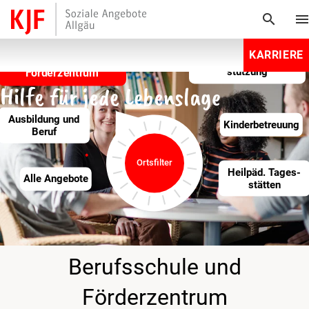
search
men
KARRIERE
Wohnen
Berufsschule und
Beratung und Unter­
Förderzentrum
stützung
Hilfe für jede Lebenslage
Ausbildung und
Kinder­betreuung
Beruf
Ortsfilter
Heilpäd­. Tages­
Alle Angebote
stätten
Berufsschule und
Förderzentrum