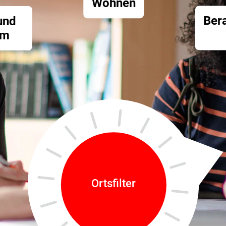
Wohnen
und
Ber
um
Ortsfilter