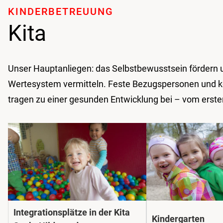
KINDER­BETREUUNG
Kita
Unser Hauptanliegen: das Selbst­bewusstsein fördern u
Werte­system vermitteln. Feste Bezugs­personen und 
tragen zu einer gesunden Entwicklung bei – vom erste
Integrationsplätze in der Kita
Kindergarten