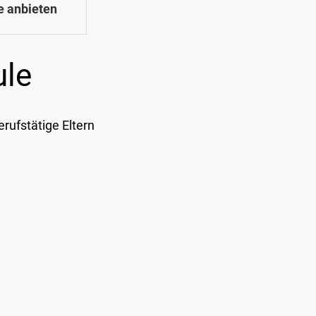
e anbieten
ule
rufstätige Eltern