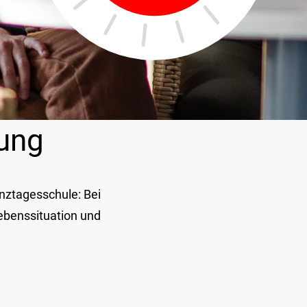
uung
nztagesschule: Bei
ebenssituation und
.