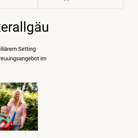
erallgäu
iliärem Setting
etreuungsangebot im