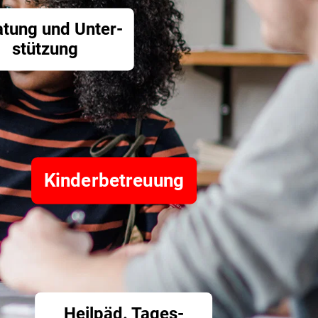
atung und Unter­
stützung
Kinder­betreuung
Heilpäd­. Tages­