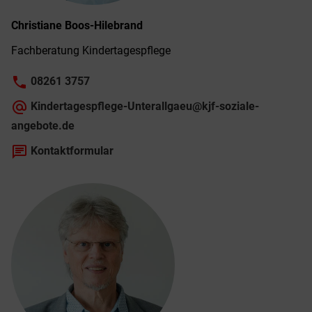
Christiane
Boos-Hilebrand
Fach­beratung Kinder­tagespflege
phone
08261 3757
alternate_email
Kindertagespflege-Unterallgaeu@kjf-soziale-
angebote.de
chat
Kontaktformular