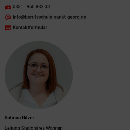
fax
0831 - 960 882 33
alternate_email
info@berufsschule-sankt-georg.de
chat
Kontaktformular
Sabrina
Bitzer
Leitung Stationäres Wohnen