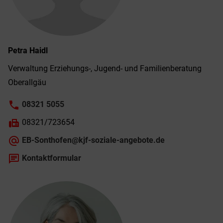
Petra
Haidl
Verwaltung Erziehungs-, Jugend- und Familien­beratung
Ober­allgäu
phone
08321 5055
fax
08321/723654
alternate_email
EB-Sonthofen@kjf-soziale-angebote.de
chat
Kontaktformular