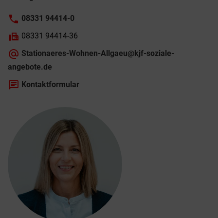
phone
08331 94414-0
fax
08331 94414-36
alternate_email
Stationaeres-Wohnen-Allgaeu@kjf-soziale-
angebote.de
chat
Kontaktformular