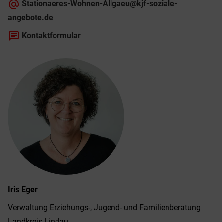
alternate_email
Stationaeres-Wohnen-Allgaeu@kjf-soziale-
angebote.de
chat
Kontaktformular
Iris
Eger
Verwaltung Erziehungs-, Jugend- und Familien­beratung
Land­kreis Lindau