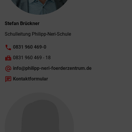
Stefan
Brückner
Schulleitung Philipp-Neri-Schule
phone
0831 960 469-0
fax
0831 960 469 - 18
alternate_email
info@philipp-neri-foerderzentrum.de
chat
Kontaktformular