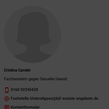
Cristina
Candel
Fachberaterin gegen Sexuelle Gewalt
smartphone
0160 92345428
alternate_email
Fachstelle-Unterallgaeu@kjf-soziale-angebote.de
chat
Kontaktformular