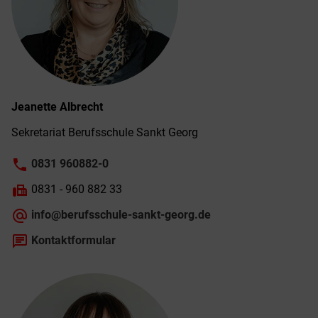
Jeanette
Albrecht
Sekretariat Berufs­schule Sankt Georg
phone
0831 960882-0
fax
0831 - 960 882 33
alternate_email
info@berufsschule-sankt-georg.de
chat
Kontaktformular