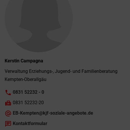
Kerstin
Campagna
Verwaltung Erziehungs-, Jugend- und Familien­beratung
Kempten-­Ober­allgäu
phone
0831 52232 - 0
fax
0831 52232-20
alternate_email
EB-Kempten@kjf-soziale-angebote.de
chat
Kontaktformular