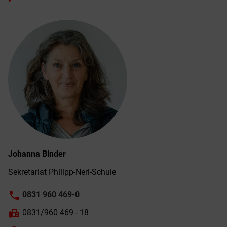
Johanna
Binder
Sekretariat Philipp-Neri-Schule
phone
0831 960 469-0
fax
0831/960 469 - 18