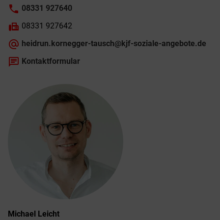
phone
08331 927640
fax
08331 927642
alternate_email
heidrun.kornegger-tausch@kjf-soziale-angebote.de
chat
Kontaktformular
Michael
Leicht