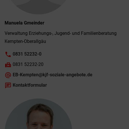
Manuela
Gmeinder
Verwaltung Erziehungs-, Jugend- und Familien­beratung
Kempten-­Ober­allgäu
phone
0831 52232-0
fax
0831 52232-20
alternate_email
EB-Kempten@kjf-soziale-angebote.de
chat
Kontaktformular