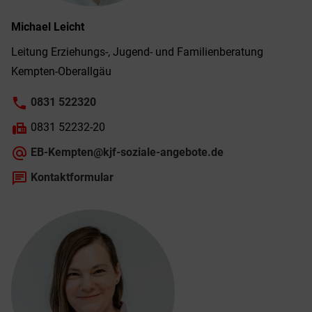
Michael
Leicht
Leitung Erziehungs-, Jugend- und Familien­beratung
Kempten-­Oberallgäu
phone
0831 522320
fax
0831 52232-20
alternate_email
EB-Kempten@kjf-soziale-angebote.de
chat
Kontaktformular