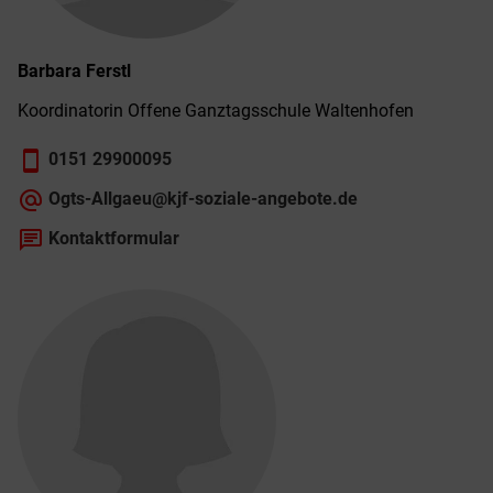
Barbara
Ferstl
Koordinatorin Offene Ganz­tags­schule Walten­hofen
smartphone
0151 29900095
alternate_email
Ogts-Allgaeu@kjf-soziale-angebote.de
chat
Kontaktformular