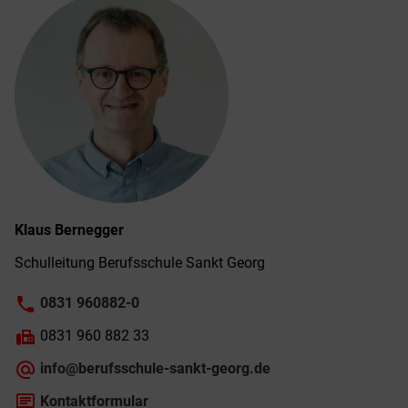
Klaus
Bernegger
Schulleitung Berufsschule Sankt Georg
phone
0831 960882-0
fax
0831 960 882 33
alternate_email
info@berufsschule-sankt-georg.de
chat
Kontaktformular