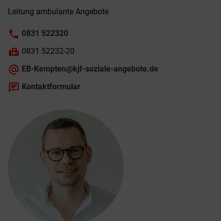
Leitung ambulante Angebote
phone
0831 522320
fax
0831 52232-20
alternate_email
EB-Kempten@kjf-soziale-angebote.de
chat
Kontaktformular