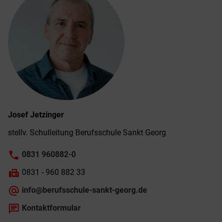
Josef
Jetzinger
stellv. Schul­leitung Berufs­schule Sankt Georg
phone
0831 960882-0
fax
0831 - 960 882 33
alternate_email
info@berufsschule-sankt-georg.de
chat
Kontaktformular