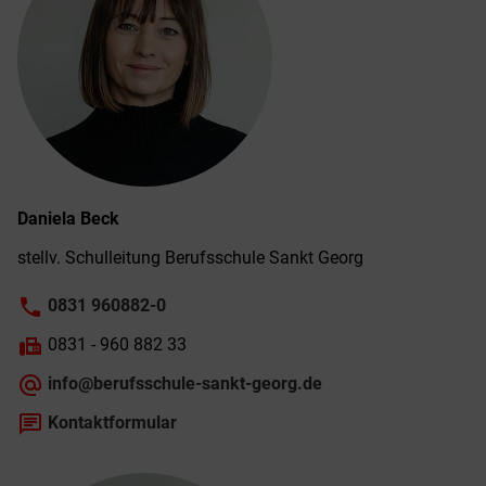
Daniela
Beck
stellv. Schul­leitung Berufs­schule Sankt Georg
phone
0831 960882-0
fax
0831 - 960 882 33
alternate_email
info@berufsschule-sankt-georg.de
chat
Kontaktformular