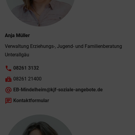
Anja
Müller
Verwaltung Erziehungs-, Jugend- und Familien­beratung
Unter­allgäu
phone
08261 3132
fax
08261 21400
alternate_email
EB-Mindelheim@kjf-soziale-angebote.de
chat
Kontaktformular