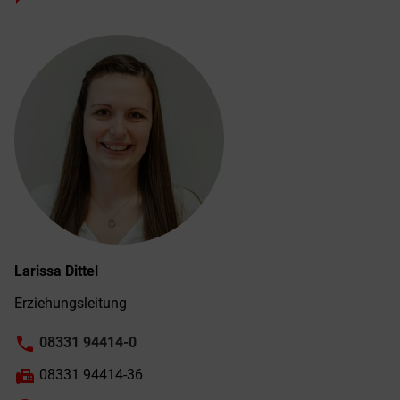
Larissa
Dittel
Erziehungs­leitung
phone
08331 94414-0
fax
08331 94414-36