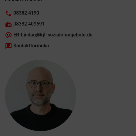
phone
08382 4190
fax
08382 409691
alternate_email
EB-Lindau@kjf-soziale-angebote.de
chat
Kontaktformular