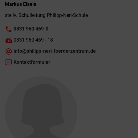
Markus
Eisele
stellv. Schul­leitung Philipp-­Neri-­Schule
phone
0831 960 469-0
fax
0831 960 469 - 18
alternate_email
info@philipp-neri-foerderzentrum.de
chat
Kontaktformular