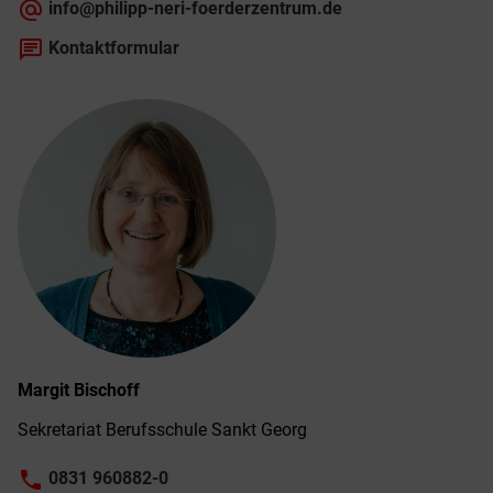
alternate_email
info@philipp-neri-foerderzentrum.de
chat
Kontaktformular
Margit
Bischoff
Sekretariat Berufs­schule Sankt Georg
phone
0831 960882-0