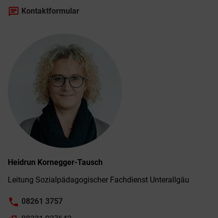
chat
Kontaktformular
Heidrun
Kornegger-Tausch
Leitung Sozialpädagogischer Fachdienst Unterallgäu
phone
08261 3757