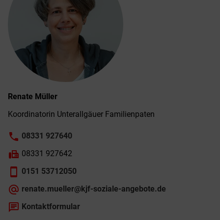
Renate
Müller
Koordinatorin Unter­allgäuer Familien­paten
phone
08331 927640
fax
08331 927642
smartphone
0151 53712050
alternate_email
renate.mueller@kjf-soziale-angebote.de
chat
Kontaktformular