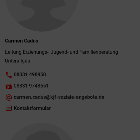
Carmen
Cadus
Leitung Erziehungs-, Jugend- und Familienberatung
Unterallgäu
phone
08331 498950
fax
08331 9748651
alternate_email
carmen.cadus@kjf-soziale-angebote.de
chat
Kontaktformular