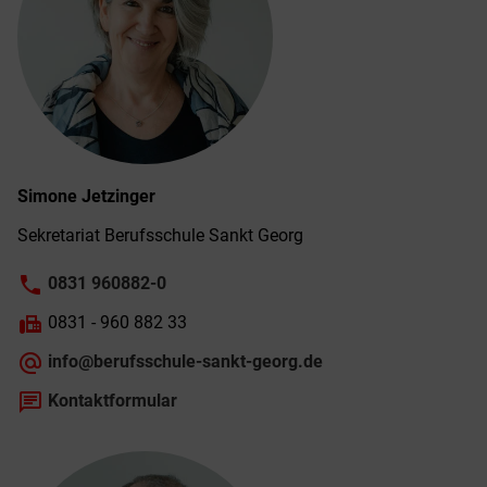
Simone
Jetzinger
Sekretariat Berufs­schule Sankt Georg
phone
0831 960882-0
fax
0831 - 960 882 33
alternate_email
info@berufsschule-sankt-georg.de
chat
Kontaktformular