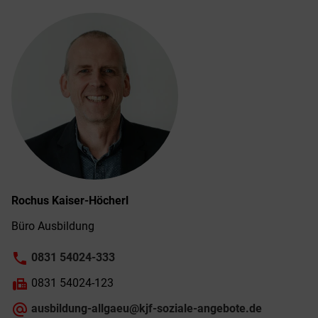
Rochus
Kaiser-Höcherl
Büro Ausbildung
phone
0831 54024-333
fax
0831 54024-123
alternate_email
ausbildung-allgaeu@kjf-soziale-angebote.de