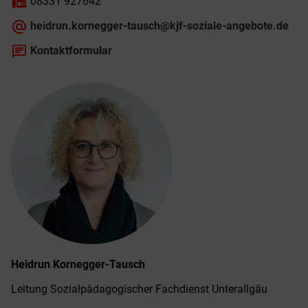
fax
08331 927642
alternate_email
heidrun.kornegger-tausch@kjf-soziale-angebote.de
chat
Kontaktformular
Heidrun
Kornegger-Tausch
Leitung Sozialpädagogischer Fachdienst Unterallgäu