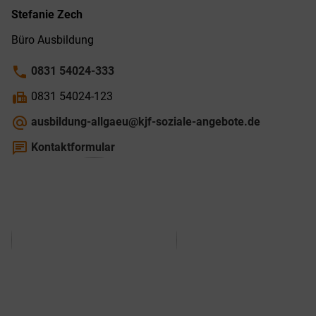
Stefanie
Zech
Büro Ausbildung
phone
0831 54024-333
fax
0831 54024-123
alternate_email
ausbildung-allgaeu@kjf-soziale-angebote.de
chat
Kontaktformular