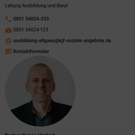
Leitung Ausbildung und Beruf
phone
0831 54024-333
fax
0831 54024-123
alternate_email
ausbildung-allgaeu@kjf-soziale-angebote.de
chat
Kontaktformular