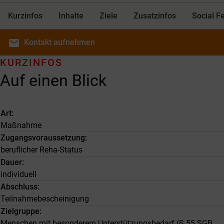
Kurzinfos
Inhalte
Ziele
Zusatzinfos
Social F
email
Kontakt
aufnehmen
KURZINFOS
Auf einen Blick
Art
Maßnahme
Zugangsvoraussetzung
beruflicher Reha-Status
Dauer
individuell
Abschluss
Teilnahmebescheinigung
Zielgruppe
Menschen mit besonderem Unterstützungsbedarf (§ 55 SGB