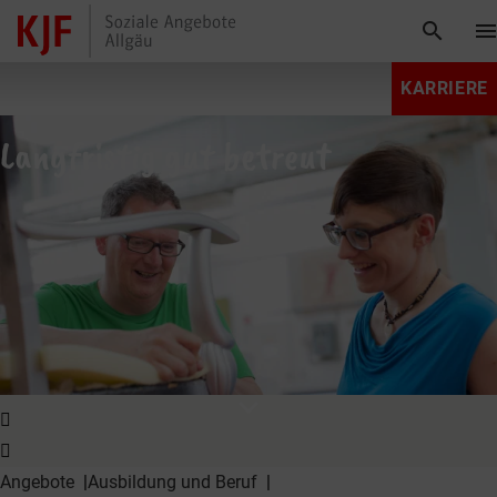
search
men
KARRIERE
Langfristig gut betreut
expand_more
Angebote
Ausbildung und Beruf