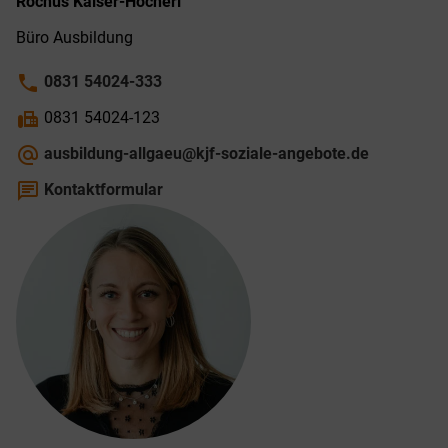
Rochus
Kaiser-Höcherl
Büro Ausbildung
phone
0831 54024-333
fax
0831 54024-123
alternate_email
ausbildung-allgaeu@kjf-soziale-angebote.de
chat
Kontaktformular