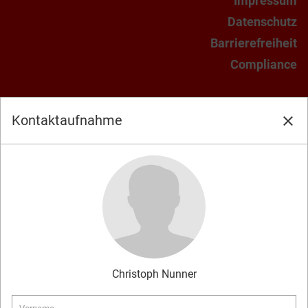
Impressum
Datenschutz
Barrierefreiheit
Compliance
Kontaktaufnahme
close
Christoph
Nunner