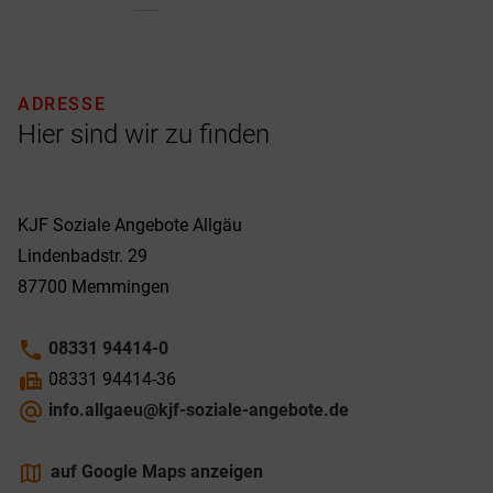
ADRESSE
Hier sind wir zu finden
KJF Soziale Angebote Allgäu
Lindenbadstr. 29
87700
Memmingen
phone
08331 94414-0
fax
08331 94414-36
alternate_email
info.allgaeu@kjf-soziale-angebote.de
maps
auf Google Maps anzeigen