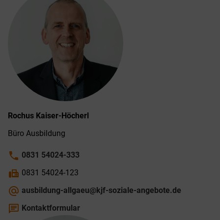
Rochus
Kaiser-Höcherl
Büro Ausbildung
phone
0831 54024-333
fax
0831 54024-123
alternate_email
ausbildung-allgaeu@kjf-soziale-angebote.de
chat
Kontaktformular