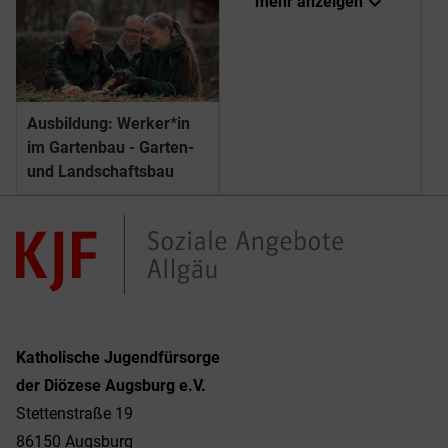
expand_more
mehr anzeigen
Ausbildung: Werker*in
im Gartenbau - Garten-
und Landschaftsbau
Katholische Jugendfürsorge
der Diözese Augsburg e.V.
Stettenstraße 19
86150 Augsburg