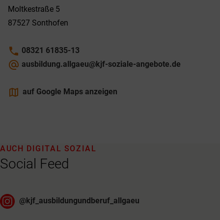
Moltkestraße 5
87527
Sonthofen
phone
08321 61835-13
alternate_email
ausbildung.allgaeu@kjf-soziale-angebote.de
maps
auf Google Maps anzeigen
AUCH DIGITAL SOZIAL
Social Feed
@
kjf_ausbildungundberuf_allgaeu