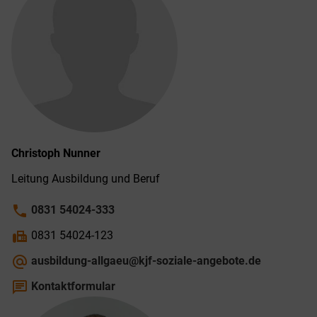
Christoph
Nunner
Leitung Ausbildung und Beruf
phone
0831 54024-333
fax
0831 54024-123
alternate_email
ausbildung-allgaeu@kjf-soziale-angebote.de
chat
Kontaktformular