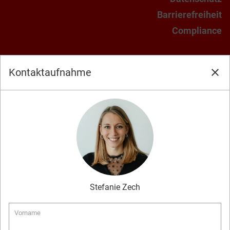
Barrierefreiheit
Compliance
Kontaktaufnahme
close
Stefanie
Zech
Vorname