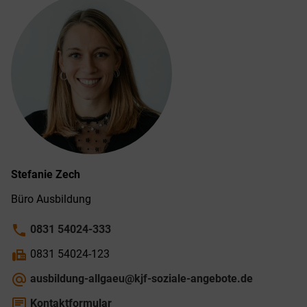
Stefanie
Zech
Büro Ausbildung
phone
0831 54024-333
fax
0831 54024-123
alternate_email
ausbildung-allgaeu@kjf-soziale-angebote.de
chat
Kontaktformular