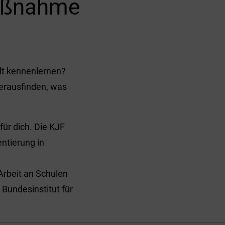
maßnahme
lt kennenlernen?
herausfinden, was
ür dich. Die KJF
ntierung in
rbeit an Schulen
Bundesinstitut für