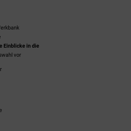
Werkbank
e
 Einblicke in die
swahl vor
r
e