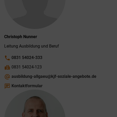
Christoph
Nunner
Leitung Ausbildung und Beruf
phone
0831 54024-333
fax
0831 54024-123
alternate_email
ausbildung-allgaeu@kjf-soziale-angebote.de
chat
Kontaktformular