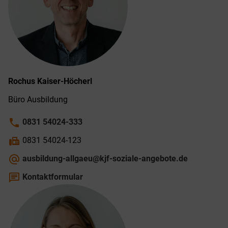
Rochus
Kaiser-Höcherl
Büro Ausbildung
phone
0831 54024-333
fax
0831 54024-123
alternate_email
ausbildung-allgaeu@kjf-soziale-angebote.de
chat
Kontaktformular