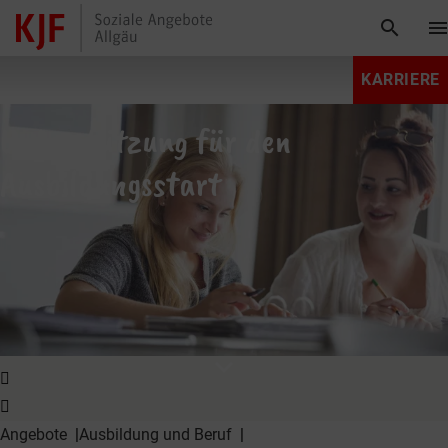
search
men
KARRIERE
Unterstützung für den
Ausbildungsstart
expand_more
Angebote
Ausbildung und Beruf