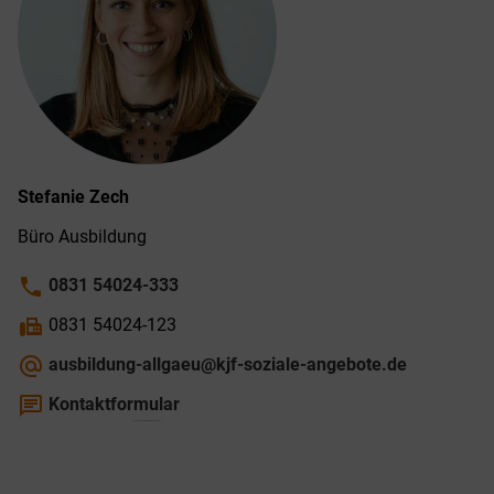
Stefanie
Zech
Büro Ausbildung
phone
0831 54024-333
fax
0831 54024-123
alternate_email
ausbildung-allgaeu@kjf-soziale-angebote.de
chat
Kontaktformular