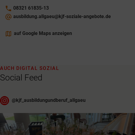
phone
08321 61835-13
alternate_email
ausbildung.allgaeu@kjf-soziale-angebote.de
maps
auf Google Maps anzeigen
AUCH DIGITAL SOZIAL
Social Feed
@
kjf_ausbildungundberuf_allgaeu