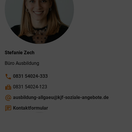
Stefanie
Zech
Büro Ausbildung
phone
0831 54024-333
fax
0831 54024-123
alternate_email
ausbildung-allgaeu@kjf-soziale-angebote.de
chat
Kontaktformular