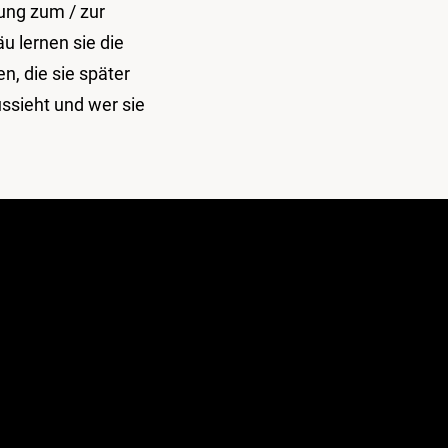
ung zum / zur
u lernen sie die
, die sie später
ussieht und wer sie