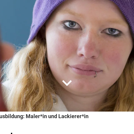
expand_more
usbildung: Maler*in und Lackierer*in