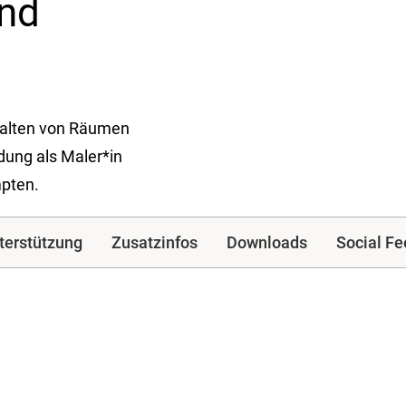
und
stalten von Räumen
dung als Maler*in
mpten.
terstützung
Zusatzinfos
Downloads
Social Fe